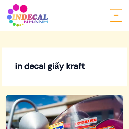
Nhảy
tới
nội
dung
in decal giấy kraft